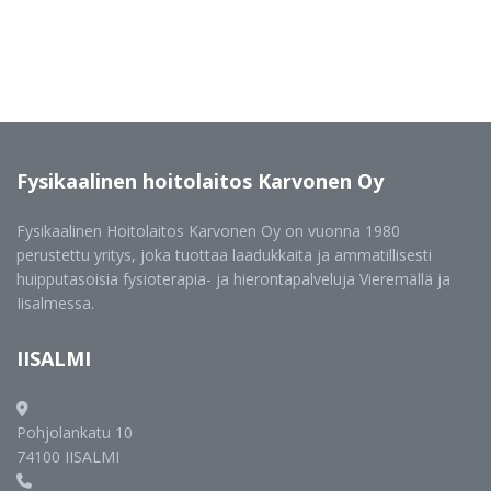
Fysikaalinen
hoitolaitos Karvonen Oy
Fysikaalinen Hoitolaitos Karvonen Oy on vuonna 1980
perustettu yritys, joka tuottaa laadukkaita ja ammatillisesti
huipputasoisia fysioterapia- ja hierontapalveluja Vieremällä ja
Iisalmessa.
IISALMI
Pohjolankatu 10
74100 IISALMI