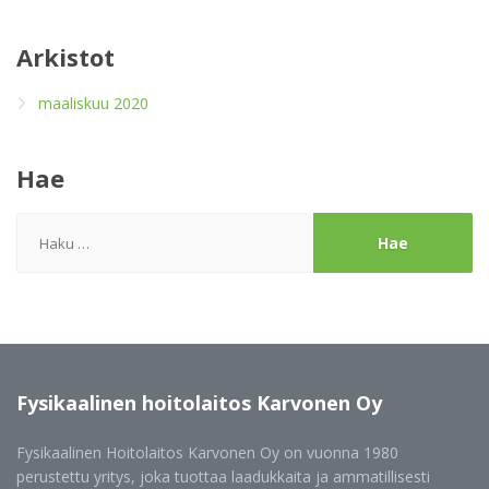
Arkistot
maaliskuu 2020
Hae
Haku:
Fysikaalinen
hoitolaitos Karvonen Oy
Fysikaalinen Hoitolaitos Karvonen Oy on vuonna 1980
perustettu yritys, joka tuottaa laadukkaita ja ammatillisesti