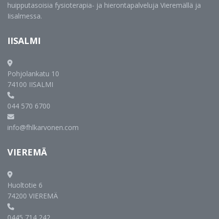
huipputasoisia fysioterapia- ja hierontapalveluja Vieremällä ja
Iisalmessa.
IISALMI
Pohjolankatu 10
74100 IISALMI
044 570 6700
info@fhlkarvonen.com
VIEREMÄ
Huoltotie 6
74200 VIEREMÄ
0445 714 242