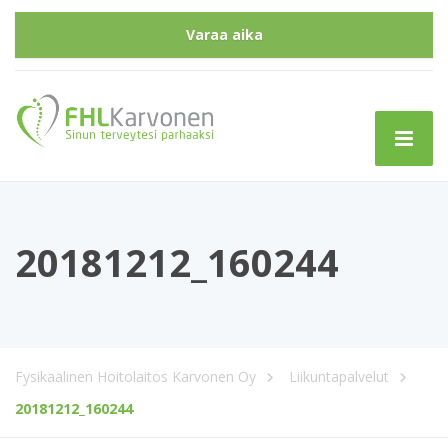
Varaa aika
20181212_160244
Fysikaalinen Hoitolaitos Karvonen Oy
Liikunta­palvelut
20181212_160244