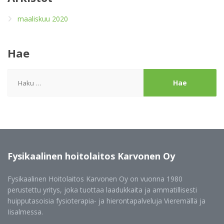
maaliskuu 2020
Hae
Haku:
Fysikaalinen
hoitolaitos Karvonen Oy
Fysikaalinen Hoitolaitos Karvonen Oy on vuonna 1980
perustettu yritys, joka tuottaa laadukkaita ja ammatillisesti
huipputasoisia fysioterapia- ja hierontapalveluja Vieremällä ja
Iisalmessa.